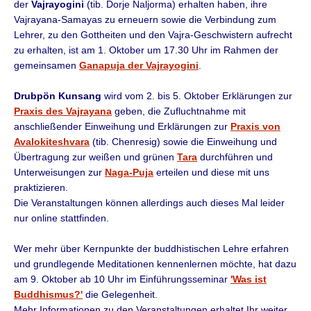
der
Vajrayogini
(tib. Dorje Naljorma) erhalten haben, ihre
Vajrayana-Samayas zu erneuern sowie die Verbindung zum
Lehrer, zu den Gottheiten und den Vajra-Geschwistern aufrecht
zu erhalten, ist am 1. Oktober um 17.30 Uhr im Rahmen der
gemeinsamen
Ganapuja der Vajrayogini
.
Drubpön Kunsang
wird vom 2. bis 5. Oktober Erklärungen zur
Praxis des Vajrayana
geben, die Zufluchtnahme mit
anschließender Einweihung und Erklärungen zur
Praxis von
Avalokiteshvara
(tib. Chenresig) sowie die Einweihung und
Übertragung zur weißen und grünen
Tara
durchführen und
Unterweisungen zur
Naga-Puja
erteilen und diese mit uns
praktizieren.
Die Veranstaltungen können allerdings auch dieses Mal leider
nur online stattfinden.
Wer mehr über Kernpunkte der buddhistischen Lehre erfahren
und grundlegende Meditationen kennenlernen möchte, hat dazu
am 9. Oktober ab 10 Uhr im Einführungsseminar
'Was ist
Buddhismus?'
die Gelegenheit.
Mehr Informationen zu den Veranstaltungen erhaltet Ihr weiter