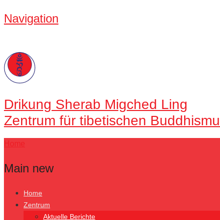
Navigation
Drikung
Sherab Migched Ling
Zentrum für tibetischen Buddhismu
Home
Main new
Home
Zentrum
Aktuelle Berichte