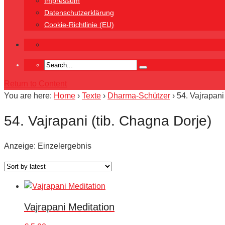
Impressum
Datenschutzerklärung
Cookie-Richtlinie (EU)
Return to Content
You are here:
Home
›
Texte
›
Dharma-Schützer
›
54. Vajrapani
54. Vajrapani (tib. Chagna Dorje)
Anzeige: Einzelergebnis
Vajrapani Meditation