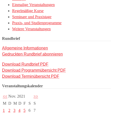
Einmalige Veranstaltungen
Regelmäßige Kurse
Seminare und Praxistage
Praxis- und Studienprogramme
Weitere Veranstaltungen
Rundbrief
Allgemeine Informationen
Gedruckten Rundbrief abonnieren
Download Rundbrief PDF
Download Programmübersicht PDF
Download Terminübersicht PDF
Veranstaltungskalender
<<
Nov. 2021
>>
M
D
M
D
F
S
S
1
2
3
4
5
6
7