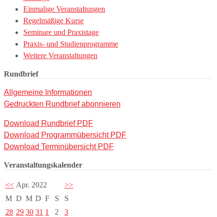
Einmalige Veranstaltungen
Regelmäßige Kurse
Seminare und Praxistage
Praxis- und Studienprogramme
Weitere Veranstaltungen
Rundbrief
Allgemeine Informationen
Gedruckten Rundbrief abonnieren
Download Rundbrief PDF
Download Programmübersicht PDF
Download Terminübersicht PDF
Veranstaltungskalender
<<
Apr. 2022
>>
M
D
M
D
F
S
S
28
29
30
31
1
2
3