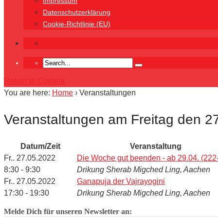
Impressum
Datenschutzerklärung
Cookie-Richtlinie (EU)
Return to Content
You are here:
Home
›
Veranstaltungen
Veranstaltungen am Freitag den 2
Datum/Zeit
Veranstaltung
Fr.. 27.05.2022
Die Woche gut beenden - ab 29.04. (222
8:30 - 9:30
Drikung Sherab Migched Ling, Aachen
Fr.. 27.05.2022
Ganapuja der Vajrayogini
17:30 - 19:30
Drikung Sherab Migched Ling, Aachen
Melde Dich für unseren Newsletter an: