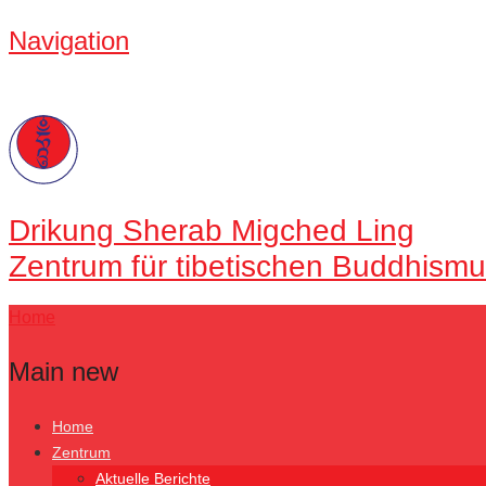
Navigation
Drikung
Sherab Migched Ling
Zentrum für tibetischen Buddhismu
Home
Main new
Home
Zentrum
Aktuelle Berichte