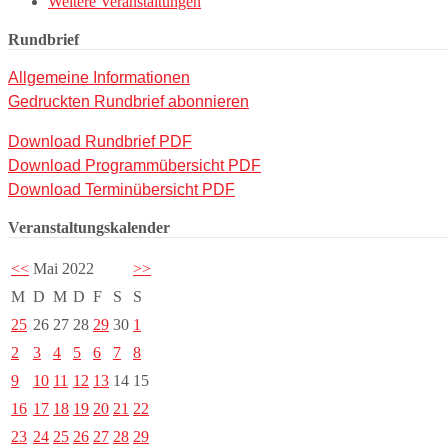
Weitere Veranstaltungen
Rundbrief
Allgemeine Informationen
Gedruckten Rundbrief abonnieren
Download Rundbrief PDF
Download Programmübersicht PDF
Download Terminübersicht PDF
Veranstaltungskalender
<<
Mai 2022
>>
M
D
M
D
F
S
S
25
26
27
28
29
30
1
2
3
4
5
6
7
8
9
10
11
12
13
14
15
16
17
18
19
20
21
22
23
24
25
26
27
28
29