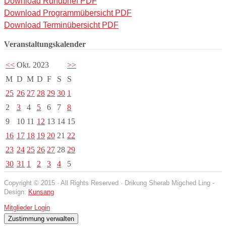
Download Rundbrief PDF
Download Programmübersicht PDF
Download Terminübersicht PDF
Veranstaltungskalender
<<
Okt. 2023
>>
M
D
M
D
F
S
S
25
26
27
28
29
30
1
2
3
4
5
6
7
8
9
10
11
12
13
14
15
16
17
18
19
20
21
22
23
24
25
26
27
28
29
30
31
1
2
3
4
5
Copyright © 2015 · All Rights Reserved · Drikung Sherab Migched Ling -
Design:
Kunsang
Mitglieder Login
Zustimmung verwalten