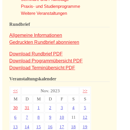
Praxis- und Studienprogramme
Weitere Veranstaltungen
Rundbrief
Allgemeine Informationen
Gedruckten Rundbrief abonnieren
Download Rundbrief PDF
Download Programmübersicht PDF
Download Terminübersicht PDF
Veranstaltungskalender
<<
Nov. 2023
>>
M
D
M
D
F
S
S
30
31
1
2
3
4
5
6
7
8
9
10
11
12
13
14
15
16
17
18
19