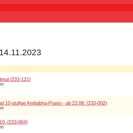
 14.11.2023
reat (233-121)
en
nd 10-stufige Amitabha-Praxis - ab 22.08. (233-002)
en
10. (233-004)
en