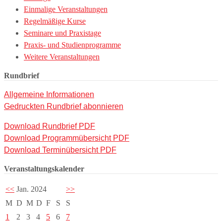
Einmalige Veranstaltungen
Regelmäßige Kurse
Seminare und Praxistage
Praxis- und Studienprogramme
Weitere Veranstaltungen
Rundbrief
Allgemeine Informationen
Gedruckten Rundbrief abonnieren
Download Rundbrief PDF
Download Programmübersicht PDF
Download Terminübersicht PDF
Veranstaltungskalender
<<
Jan. 2024
>>
M
D
M
D
F
S
S
1
2
3
4
5
6
7