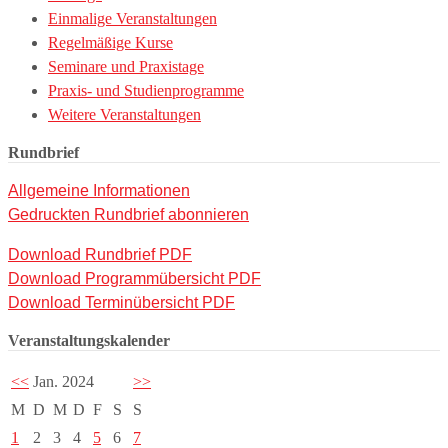
Einmalige Veranstaltungen
Regelmäßige Kurse
Seminare und Praxistage
Praxis- und Studienprogramme
Weitere Veranstaltungen
Rundbrief
Allgemeine Informationen
Gedruckten Rundbrief abonnieren
Download Rundbrief PDF
Download Programmübersicht PDF
Download Terminübersicht PDF
Veranstaltungskalender
<<
Jan. 2024
>>
M
D
M
D
F
S
S
1
2
3
4
5
6
7