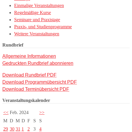
Einmalige Veranstaltungen
Regelmäßige Kurse
Seminare und Praxistage
Praxis- und Studienprogramme
Weitere Veranstaltungen
Rundbrief
Allgemeine Informationen
Gedruckten Rundbrief abonnieren
Download Rundbrief PDF
Download Programmübersicht PDF
Download Terminübersicht PDF
Veranstaltungskalender
<<
Feb. 2024
>>
M
D
M
D
F
S
S
29
30
31
1
2
3
4