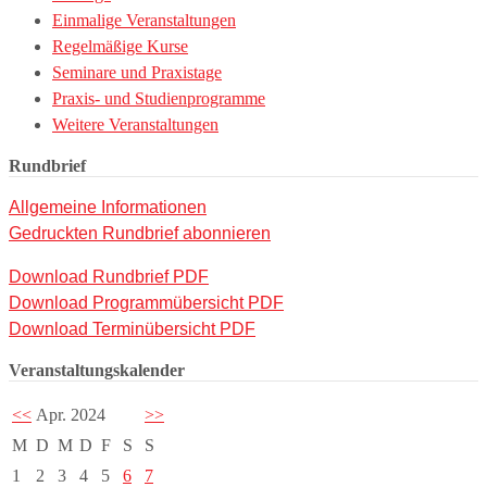
Einmalige Veranstaltungen
Regelmäßige Kurse
Seminare und Praxistage
Praxis- und Studienprogramme
Weitere Veranstaltungen
Rundbrief
Allgemeine Informationen
Gedruckten Rundbrief abonnieren
Download Rundbrief PDF
Download Programmübersicht PDF
Download Terminübersicht PDF
Veranstaltungskalender
<<
Apr. 2024
>>
M
D
M
D
F
S
S
1
2
3
4
5
6
7