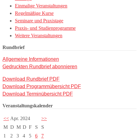
Einmalige Veranstaltungen
Regelmäßige Kurse
Seminare und Praxistage
Praxis- und Studienprogramme
Weitere Veranstaltungen
Rundbrief
Allgemeine Informationen
Gedruckten Rundbrief abonnieren
Download Rundbrief PDF
Download Programmübersicht PDF
Download Terminübersicht PDF
Veranstaltungskalender
<<
Apr. 2024
>>
M
D
M
D
F
S
S
1
2
3
4
5
6
7