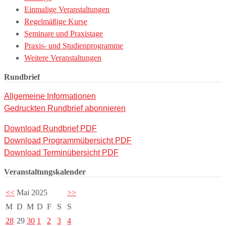
Einmalige Veranstaltungen
Regelmäßige Kurse
Seminare und Praxistage
Praxis- und Studienprogramme
Weitere Veranstaltungen
Rundbrief
Allgemeine Informationen
Gedruckten Rundbrief abonnieren
Download Rundbrief PDF
Download Programmübersicht PDF
Download Terminübersicht PDF
Veranstaltungskalender
<<
Mai 2025
>>
M
D
M
D
F
S
S
28
29
30
1
2
3
4