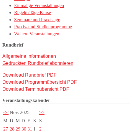
Einmalige Veranstaltungen
Regelmäßige Kurse
Seminare und Praxistage
Praxis- und Studienprogramme
Weitere Veranstaltungen
Rundbrief
Allgemeine Informationen
Gedruckten Rundbrief abonnieren
Download Rundbrief PDF
Download Programmübersicht PDF
Download Terminübersicht PDF
Veranstaltungskalender
<<
Nov. 2025
>>
M
D
M
D
F
S
S
27
28
29
30
31
1
2