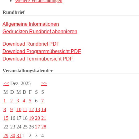
Weitere Veranstaltungen
Rundbrief
Allgemeine Informationen
Gedruckten Rundbrief abonnieren
Download Rundbrief PDF
Download Programmübersicht PDF
Download Terminübersicht PDF
Veranstaltungskalender
<<
Dez. 2025
>>
M
D
M
D
F
S
S
1
2
3
4
5
6
7
8
9
10
11
12
13
14
15
16
17
18
19
20
21
22
23
24
25
26
27
28
29
30
31
1
2
3
4