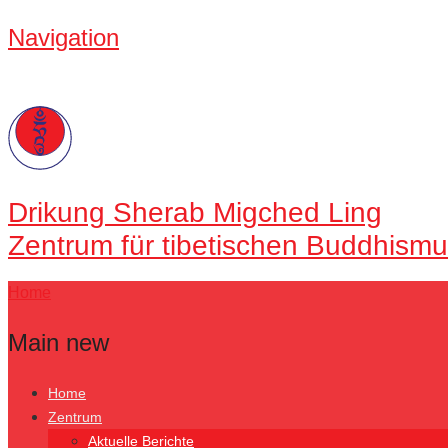
Navigation
Drikung
Sherab Migched Ling
Zentrum für tibetischen Buddhismu
Home
Main new
Home
Zentrum
Aktuelle Berichte