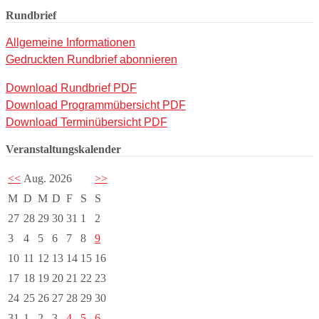
Rundbrief
Allgemeine Informationen
Gedruckten Rundbrief abonnieren
Download Rundbrief PDF
Download Programmübersicht PDF
Download Terminübersicht PDF
Veranstaltungskalender
<<
Aug. 2026
>>
M
D
M
D
F
S
S
27
28
29
30
31
1
2
3
4
5
6
7
8
9
10
11
12
13
14
15
16
17
18
19
20
21
22
23
24
25
26
27
28
29
30
31
1
2
3
4
5
6