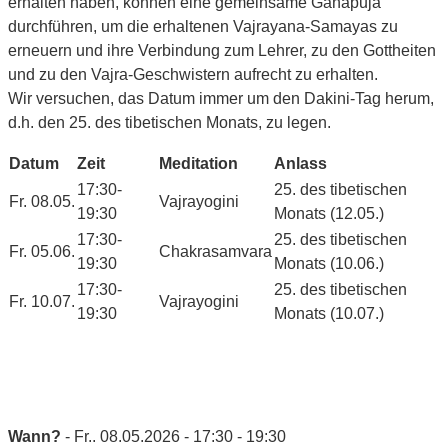
erhalten haben, können eine gemeinsame Ganapuja
durchführen, um die erhaltenen Vajrayana-Samayas zu
erneuern und ihre Verbindung zum Lehrer, zu den Gottheiten
und zu den Vajra-Geschwistern aufrecht zu erhalten.
Wir versuchen, das Datum immer um den Dakini-Tag herum,
d.h. den 25. des tibetischen Monats, zu legen.
Datum
Zeit
Meditation
Anlass
17:30-
25. des tibetischen
Fr. 08.05.
Vajrayogini
19:30
Monats (12.05.)
17:30-
25. des tibetischen
Fr. 05.06.
Chakrasamvara
19:30
Monats (10.06.)
17:30-
25. des tibetischen
Fr. 10.07.
Vajrayogini
19:30
Monats (10.07.)
Wann?
- Fr.. 08.05.2026 - 17:30 - 19:30