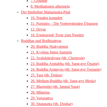
7. Gelübde
8. Meditationen allgemein
Der fünfteilige Mahamudra-Pfad
10. Ngaden komplett
11. Ngöndro – Die Vorbereitenden Übungen
12. Devas
16. Ergänzende Texte zum Ngaden
Buddhas und Bodhisattvas
20. Buddha Shakyamuni
21. Kyobpa Jigten Sumgön
22. Avalokiteshvara (tib. Chenresig)
23. Buddha Amitabha (tib. Sang-gye Öpame)
24. Buddha Amitayus (tib. Sang-gye Tsepame)
25. Tara (tib. Dölma)
26. Medizin-Buddha (tib. Sang-gye Menla)
27. Manjushri (tib. Jampal Yang)
28. Milarepa
29. Vajrasattva
30. Sitatapatra (tib. Dugkar)