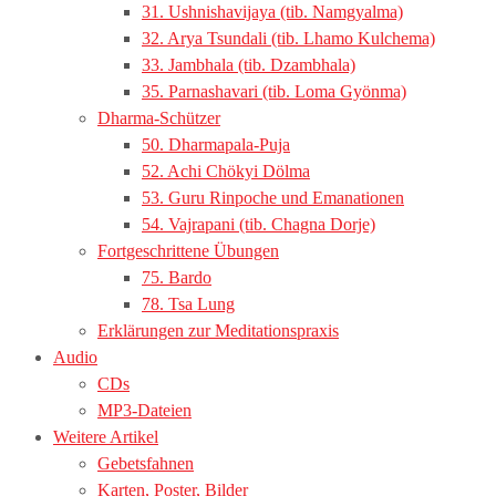
31. Ushnishavijaya (tib. Namgyalma)
32. Arya Tsundali (tib. Lhamo Kulchema)
33. Jambhala (tib. Dzambhala)
35. Parnashavari (tib. Loma Gyönma)
Dharma-Schützer
50. Dharmapala-Puja
52. Achi Chökyi Dölma
53. Guru Rinpoche und Emanationen
54. Vajrapani (tib. Chagna Dorje)
Fortgeschrittene Übungen
75. Bardo
78. Tsa Lung
Erklärungen zur Meditationspraxis
Audio
CDs
MP3-Dateien
Weitere Artikel
Gebetsfahnen
Karten, Poster, Bilder