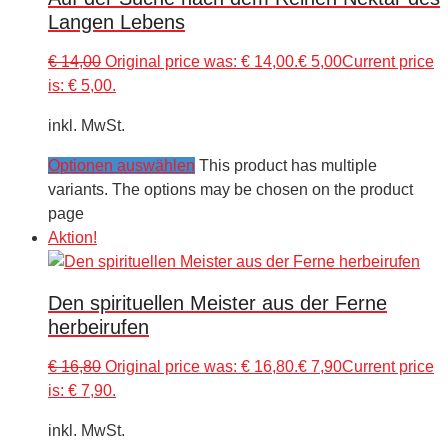
Langen Lebens
€
14,00
Original price was: € 14,00.
€
5,00
Current price
is: € 5,00.
inkl. MwSt.
Optionen auswählen
This product has multiple
variants. The options may be chosen on the product
page
Aktion!
Den spirituellen Meister aus der Ferne
herbeirufen
€
16,80
Original price was: € 16,80.
€
7,90
Current price
is: € 7,90.
inkl. MwSt.