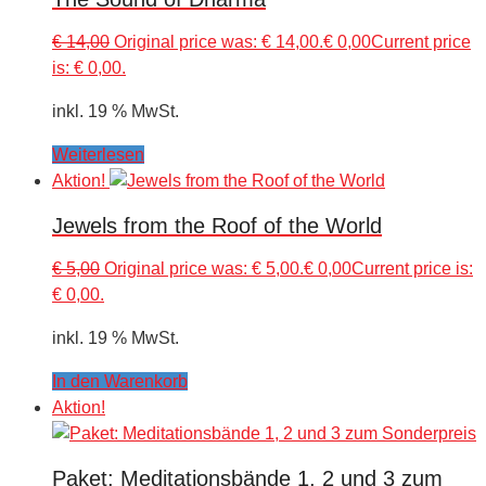
€
14,00
Original price was: € 14,00.
€
0,00
Current price
is: € 0,00.
inkl. 19 % MwSt.
Weiterlesen
Aktion!
Jewels from the Roof of the World
€
5,00
Original price was: € 5,00.
€
0,00
Current price is:
€ 0,00.
inkl. 19 % MwSt.
In den Warenkorb
Aktion!
Paket: Meditationsbände 1, 2 und 3 zum