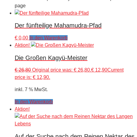
page
Der fünfteilige Mahamudra-Pfad
€
0,00
In den Warenkorb
Aktion!
Die Großen Kagyü-Meister
€
26,80
Original price was: € 26,80.
€
12,90
Current
price is: € 12,90.
inkl. 7 % MwSt.
In den Warenkorb
Aktion!
Auf der Suche nach dem Reinen Nektar des