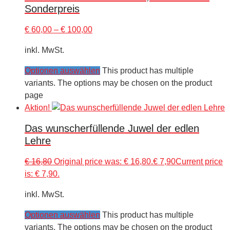
Sonderpreis
€
60,00
–
€
100,00
inkl. MwSt.
Optionen auswählen
This product has multiple
variants. The options may be chosen on the product
page
Aktion!
Das wunscherfüllende Juwel der edlen
Lehre
€
16,80
Original price was: € 16,80.
€
7,90
Current price
is: € 7,90.
inkl. MwSt.
Optionen auswählen
This product has multiple
variants. The options may be chosen on the product