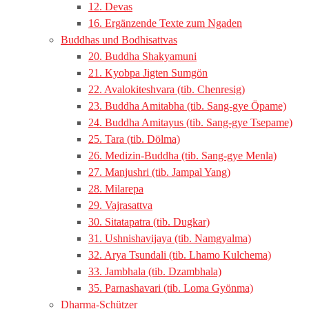
12. Devas
16. Ergänzende Texte zum Ngaden
Buddhas und Bodhisattvas
20. Buddha Shakyamuni
21. Kyobpa Jigten Sumgön
22. Avalokiteshvara (tib. Chenresig)
23. Buddha Amitabha (tib. Sang-gye Öpame)
24. Buddha Amitayus (tib. Sang-gye Tsepame)
25. Tara (tib. Dölma)
26. Medizin-Buddha (tib. Sang-gye Menla)
27. Manjushri (tib. Jampal Yang)
28. Milarepa
29. Vajrasattva
30. Sitatapatra (tib. Dugkar)
31. Ushnishavijaya (tib. Namgyalma)
32. Arya Tsundali (tib. Lhamo Kulchema)
33. Jambhala (tib. Dzambhala)
35. Parnashavari (tib. Loma Gyönma)
Dharma-Schützer