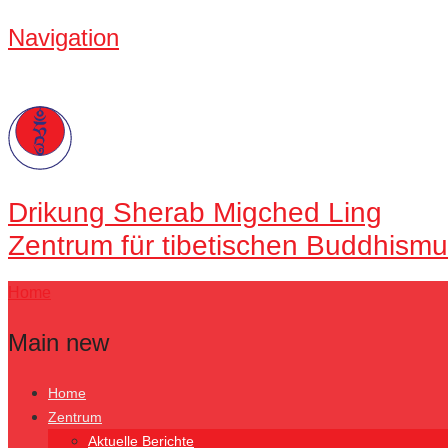
Navigation
Drikung
Sherab Migched Ling
Zentrum für tibetischen Buddhismu
Home
Main new
Home
Zentrum
Aktuelle Berichte