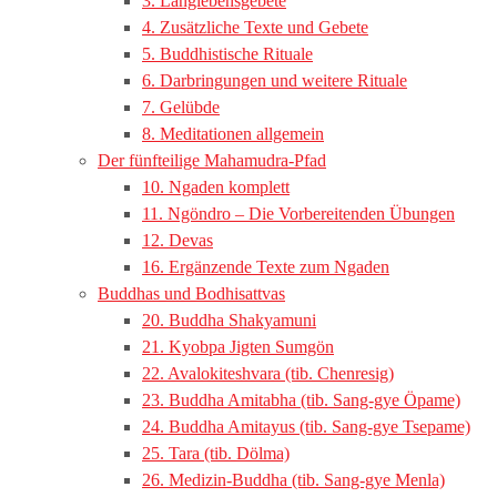
3. Langlebensgebete
4. Zusätzliche Texte und Gebete
5. Buddhistische Rituale
6. Darbringungen und weitere Rituale
7. Gelübde
8. Meditationen allgemein
Der fünfteilige Mahamudra-Pfad
10. Ngaden komplett
11. Ngöndro – Die Vorbereitenden Übungen
12. Devas
16. Ergänzende Texte zum Ngaden
Buddhas und Bodhisattvas
20. Buddha Shakyamuni
21. Kyobpa Jigten Sumgön
22. Avalokiteshvara (tib. Chenresig)
23. Buddha Amitabha (tib. Sang-gye Öpame)
24. Buddha Amitayus (tib. Sang-gye Tsepame)
25. Tara (tib. Dölma)
26. Medizin-Buddha (tib. Sang-gye Menla)