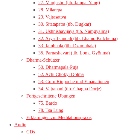
27. Manjushri (tib. Jampal Yang)
28. Milarepa
29. Vajrasattva
30. Sitatapatra (tib. Dugkar)
31. Ushnishavijaya (tib. Namgyalma)
32. Arya Tsundali (tib. Lhamo Kulchema)
33. Jambhala (tib. Dzambhala)
35. Parnashavari (tib. Loma Gyönma)
Dharma-Schützer
50. Dharmapala-Puja
52. Achi Chökyi Dölma
53. Guru Rinpoche und Emanationen
54. Vajrapani (tib. Chagna Dorje)
Fortgeschrittene Übungen
75. Bardo
78. Tsa Lung
Erklärungen zur Meditationspraxis
Audio
CDs