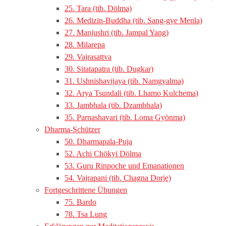
25. Tara (tib. Dölma)
26. Medizin-Buddha (tib. Sang-gye Menla)
27. Manjushri (tib. Jampal Yang)
28. Milarepa
29. Vajrasattva
30. Sitatapatra (tib. Dugkar)
31. Ushnishavijaya (tib. Namgyalma)
32. Arya Tsundali (tib. Lhamo Kulchema)
33. Jambhala (tib. Dzambhala)
35. Parnashavari (tib. Loma Gyönma)
Dharma-Schützer
50. Dharmapala-Puja
52. Achi Chökyi Dölma
53. Guru Rinpoche und Emanationen
54. Vajrapani (tib. Chagna Dorje)
Fortgeschrittene Übungen
75. Bardo
78. Tsa Lung