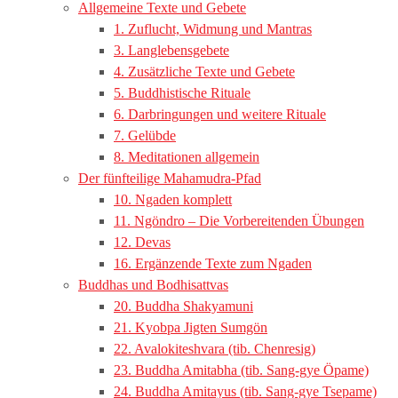
Allgemeine Texte und Gebete
1. Zuflucht, Widmung und Mantras
3. Langlebensgebete
4. Zusätzliche Texte und Gebete
5. Buddhistische Rituale
6. Darbringungen und weitere Rituale
7. Gelübde
8. Meditationen allgemein
Der fünfteilige Mahamudra-Pfad
10. Ngaden komplett
11. Ngöndro – Die Vorbereitenden Übungen
12. Devas
16. Ergänzende Texte zum Ngaden
Buddhas und Bodhisattvas
20. Buddha Shakyamuni
21. Kyobpa Jigten Sumgön
22. Avalokiteshvara (tib. Chenresig)
23. Buddha Amitabha (tib. Sang-gye Öpame)
24. Buddha Amitayus (tib. Sang-gye Tsepame)