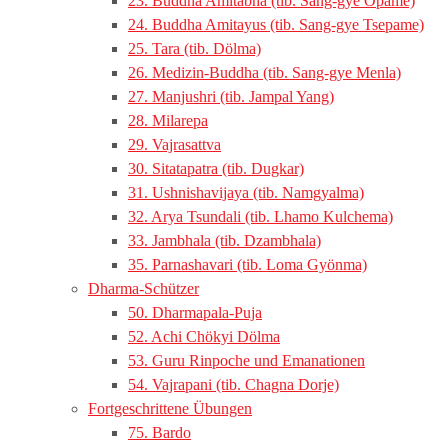
23. Buddha Amitabha (tib. Sang-gye Öpame)
24. Buddha Amitayus (tib. Sang-gye Tsepame)
25. Tara (tib. Dölma)
26. Medizin-Buddha (tib. Sang-gye Menla)
27. Manjushri (tib. Jampal Yang)
28. Milarepa
29. Vajrasattva
30. Sitatapatra (tib. Dugkar)
31. Ushnishavijaya (tib. Namgyalma)
32. Arya Tsundali (tib. Lhamo Kulchema)
33. Jambhala (tib. Dzambhala)
35. Parnashavari (tib. Loma Gyönma)
Dharma-Schützer
50. Dharmapala-Puja
52. Achi Chökyi Dölma
53. Guru Rinpoche und Emanationen
54. Vajrapani (tib. Chagna Dorje)
Fortgeschrittene Übungen
75. Bardo