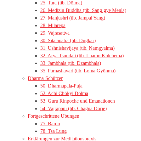
25. Tara (tib. Dölma)
26. Medizin-Buddha (tib. Sang-gye Menla)
27. Manjushri (tib. Jampal Yang)
28. Milarepa
29. Vajrasattva
30. Sitatapatra (tib. Dugkar)
31. Ushnishavijaya (tib. Namgyalma)
32. Arya Tsundali (tib. Lhamo Kulchema)
33. Jambhala (tib. Dzambhala)
35. Parnashavari (tib. Loma Gyönma)
Dharma-Schützer
50. Dharmapala-Puja
52. Achi Chökyi Dölma
53. Guru Rinpoche und Emanationen
54. Vajrapani (tib. Chagna Dorje)
Fortgeschrittene Übungen
75. Bardo
78. Tsa Lung
Erklärungen zur Meditationspraxis