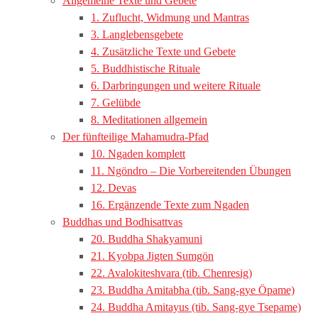
Allgemeine Texte und Gebete
1. Zuflucht, Widmung und Mantras
3. Langlebensgebete
4. Zusätzliche Texte und Gebete
5. Buddhistische Rituale
6. Darbringungen und weitere Rituale
7. Gelübde
8. Meditationen allgemein
Der fünfteilige Mahamudra-Pfad
10. Ngaden komplett
11. Ngöndro – Die Vorbereitenden Übungen
12. Devas
16. Ergänzende Texte zum Ngaden
Buddhas und Bodhisattvas
20. Buddha Shakyamuni
21. Kyobpa Jigten Sumgön
22. Avalokiteshvara (tib. Chenresig)
23. Buddha Amitabha (tib. Sang-gye Öpame)
24. Buddha Amitayus (tib. Sang-gye Tsepame)