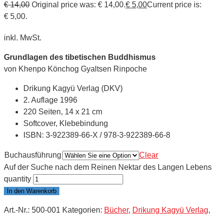
€
14,00
Original price was: € 14,00.
€
5,00
Current price is:
€ 5,00.
inkl. MwSt.
Grundlagen des tibetischen Buddhismus
von Khenpo Könchog Gyaltsen Rinpoche
Drikung Kagyü Verlag (DKV)
2. Auflage 1996
220 Seiten, 14 x 21 cm
Softcover, Klebebindung
ISBN: 3-922389-66-X / 978-3-922389-66-8
Buchausführung
Clear
Auf der Suche nach dem Reinen Nektar des Langen Lebens
quantity
In den Warenkorb
Art.-Nr.:
500-001
Kategorien:
Bücher
,
Drikung Kagyü Verlag
,