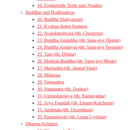
16. Ergänzende Texte zum Ngaden
Buddhas und Bodhisattvas
20. Buddha Shakyamuni
21. Kyobpa Jigten Sumgön
22. Avalokiteshvara (tib. Chenresig)
23. Buddha Amitabha (tib. Sang-gye Öpame)
24. Buddha Amitayus (tib. Sang-gye Tsepame)
25. Tara (tib. Dölma)
26. Medizin-Buddha (tib. Sang-gye Menla)
27. Manjushri (tib. Jampal Yang)
28. Milarepa
29. Vajrasattva
30. Sitatapatra (tib. Dugkar)
31. Ushnishavijaya (tib. Namgyalma)
32. Arya Tsundali (tib. Lhamo Kulchema)
33. Jambhala (tib. Dzambhala)
35. Parnashavari (tib. Loma Gyönma)
Dharma-Schützer