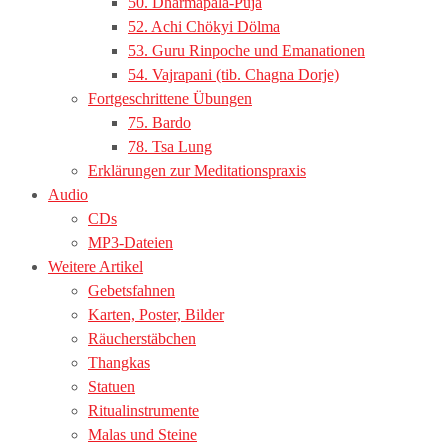
50. Dharmapala-Puja
52. Achi Chökyi Dölma
53. Guru Rinpoche und Emanationen
54. Vajrapani (tib. Chagna Dorje)
Fortgeschrittene Übungen
75. Bardo
78. Tsa Lung
Erklärungen zur Meditationspraxis
Audio
CDs
MP3-Dateien
Weitere Artikel
Gebetsfahnen
Karten, Poster, Bilder
Räucherstäbchen
Thangkas
Statuen
Ritualinstrumente
Malas und Steine