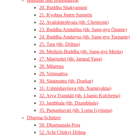
Buddhas und Bodhisattvas
20. Buddha Shakyamuni
21. Kyobpa Jigten Sumgön
22. Avalokiteshvara (tib. Chenresig)
23. Buddha Amitabha (tib. Sang-gye Öpame)
24. Buddha Amitayus (tib. Sang-gye Tsepame)
25. Tara (tib. Dölma)
26. Medizin-Buddha (tib. Sang-gye Menla)
27. Manjushri (tib. Jampal Yang)
28. Milarepa
29. Vajrasattva
30. Sitatapatra (tib. Dugkar)
31. Ushnishavijaya (tib. Namgyalma)
32. Arya Tsundali (tib. Lhamo Kulchema)
33. Jambhala (tib. Dzambhala)
35. Parnashavari (tib. Loma Gyönma)
Dharma-Schützer
50. Dharmapala-Puja
52. Achi Chökyi Dölma