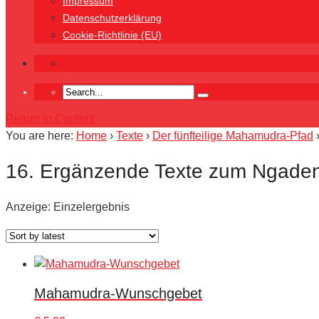
Impressum
Datenschutzerklärung
Cookie-Richtlinie (EU)
Return to Content
You are here:
Home
›
Texte
›
Der fünfteilige Mahamudra-Pfad
16. Ergänzende Texte zum Ngade
Anzeige: Einzelergebnis
Mahamudra-Wunschgebet