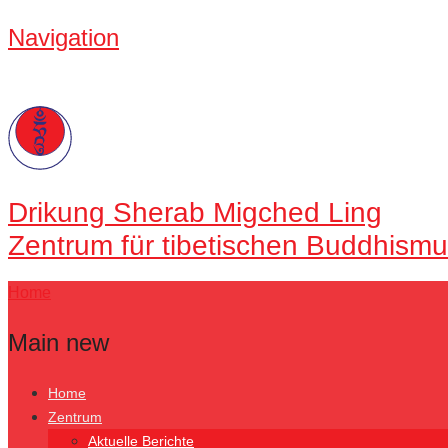
Navigation
Drikung
Sherab Migched Ling
Zentrum für tibetischen Buddhismu
Home
Main new
Home
Zentrum
Aktuelle Berichte