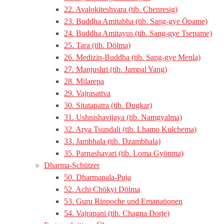
22. Avalokiteshvara (tib. Chenresig)
23. Buddha Amitabha (tib. Sang-gye Öpame)
24. Buddha Amitayus (tib. Sang-gye Tsepame)
25. Tara (tib. Dölma)
26. Medizin-Buddha (tib. Sang-gye Menla)
27. Manjushri (tib. Jampal Yang)
28. Milarepa
29. Vajrasattva
30. Sitatapatra (tib. Dugkar)
31. Ushnishavijaya (tib. Namgyalma)
32. Arya Tsundali (tib. Lhamo Kulchema)
33. Jambhala (tib. Dzambhala)
35. Parnashavari (tib. Loma Gyönma)
Dharma-Schützer
50. Dharmapala-Puja
52. Achi Chökyi Dölma
53. Guru Rinpoche und Emanationen
54. Vajrapani (tib. Chagna Dorje)