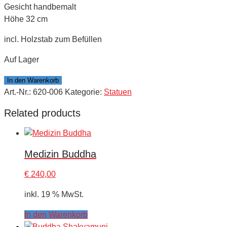
Gesicht handbemalt
Höhe 32 cm
incl. Holzstab zum Befüllen
Auf Lager
Buddha
In den Warenkorb
Amitabha
Art.-Nr.:
620-006
Kategorie:
Statuen
quantity
Related products
Medizin Buddha
€
240,00
inkl. 19 % MwSt.
In den Warenkorb