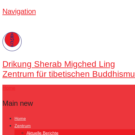
Navigation
Drikung
Sherab Migched Ling
Zentrum für tibetischen Buddhismu
Home
Main new
Home
Zentrum
Aktuelle Berichte