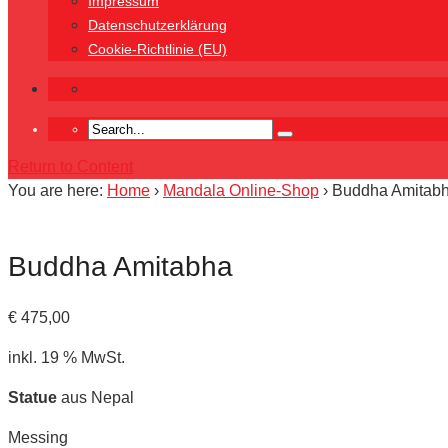
Impressum
Datenschutzerklärung
Cookie-Richtlinie (EU)
Return to Content
You are here:
Home
›
Mandala Online-Shop
›
Buddha Amitab
Buddha Amitabha
€
475,00
inkl. 19 % MwSt.
Statue
aus Nepal
Messing