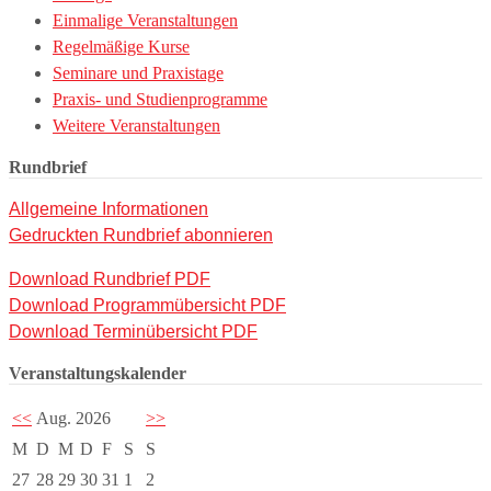
Einmalige Veranstaltungen
Regelmäßige Kurse
Seminare und Praxistage
Praxis- und Studienprogramme
Weitere Veranstaltungen
Rundbrief
Allgemeine Informationen
Gedruckten Rundbrief abonnieren
Download Rundbrief PDF
Download Programmübersicht PDF
Download Terminübersicht PDF
Veranstaltungskalender
<<
Aug. 2026
>>
M
D
M
D
F
S
S
27
28
29
30
31
1
2