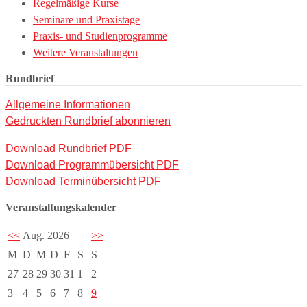
Regelmäßige Kurse
Seminare und Praxistage
Praxis- und Studienprogramme
Weitere Veranstaltungen
Rundbrief
Allgemeine Informationen
Gedruckten Rundbrief abonnieren
Download Rundbrief PDF
Download Programmübersicht PDF
Download Terminübersicht PDF
Veranstaltungskalender
<<
Aug. 2026
>>
M
D
M
D
F
S
S
27
28
29
30
31
1
2
3
4
5
6
7
8
9