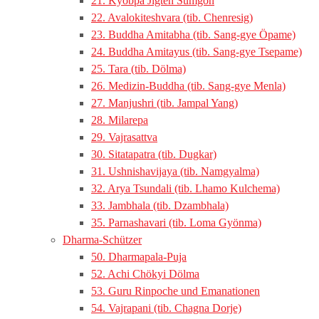
21. Kyobpa Jigten Sumgön
22. Avalokiteshvara (tib. Chenresig)
23. Buddha Amitabha (tib. Sang-gye Öpame)
24. Buddha Amitayus (tib. Sang-gye Tsepame)
25. Tara (tib. Dölma)
26. Medizin-Buddha (tib. Sang-gye Menla)
27. Manjushri (tib. Jampal Yang)
28. Milarepa
29. Vajrasattva
30. Sitatapatra (tib. Dugkar)
31. Ushnishavijaya (tib. Namgyalma)
32. Arya Tsundali (tib. Lhamo Kulchema)
33. Jambhala (tib. Dzambhala)
35. Parnashavari (tib. Loma Gyönma)
Dharma-Schützer
50. Dharmapala-Puja
52. Achi Chökyi Dölma
53. Guru Rinpoche und Emanationen
54. Vajrapani (tib. Chagna Dorje)