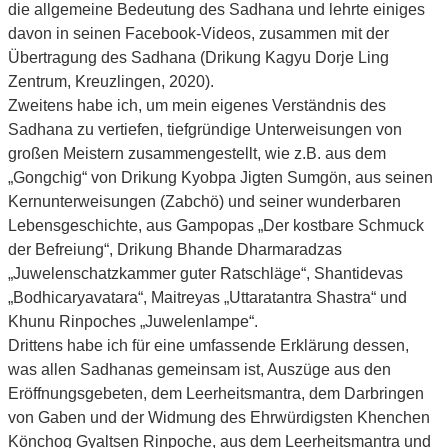
die allgemeine Bedeutung des Sadhana und lehrte einiges
davon in seinen Facebook-Videos, zusammen mit der
Übertragung des Sadhana (Drikung Kagyu Dorje Ling
Zentrum, Kreuzlingen, 2020).
Zweitens habe ich, um mein eigenes Verständnis des
Sadhana zu vertiefen, tiefgründige Unterweisungen von
großen Meistern zusammengestellt, wie z.B. aus dem
„Gongchig“ von Drikung Kyobpa Jigten Sumgön, aus seinen
Kernunterweisungen (Zabchö) und seiner wunderbaren
Lebensgeschichte, aus Gampopas „Der kostbare Schmuck
der Befreiung“, Drikung Bhande Dharmaradzas
„Juwelenschatzkammer guter Ratschläge“, Shantidevas
„Bodhicaryavatara“, Maitreyas „Uttaratantra Shastra“ und
Khunu Rinpoches „Juwelenlampe“.
Drittens habe ich für eine umfassende Erklärung dessen,
was allen Sadhanas gemeinsam ist, Auszüge aus den
Eröffnungsgebeten, dem Leerheitsmantra, dem Darbringen
von Gaben und der Widmung des Ehrwürdigsten Khenchen
Könchog Gyaltsen Rinpoche, aus dem Leerheitsmantra und