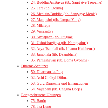
24. Buddha Amitayus (tib. Sang-gye Tsepame)
25. Tara (tib. Dölma)
26. Medizin-Buddha (tib. Sang-gye Menla)
27. Manjushri (tib. Jampal Yang)
28. Milarepa
29. Vajrasattva
30. Sitatapatra (tib. Dugkar)
31. Ushnishavijaya (tib. Namgyalma)
32. Arya Tsundali (tib. Lhamo Kulchema)
33. Jambhala (tib. Dzambhala)
35. Parnashavari (tib. Loma Gyönma)
Dharma-Schützer
50. Dharmapala-Puja
52. Achi Chökyi Dölma
53. Guru Rinpoche und Emanationen
54. Vajrapani (tib. Chagna Dorje)
Fortgeschrittene Übungen
75. Bardo
78. Tsa Lung