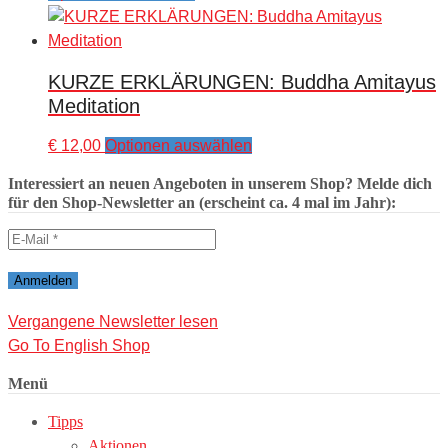
product
the
has
product
multiple
page
KURZE ERKLÄRUNGEN: Buddha Amitayus
variants.
Meditation
The
options
This
€
12,00
Optionen auswählen
may
product
be
Interessiert an neuen Angeboten in unserem Shop? Melde dich
has
für den Shop-Newsletter an (erscheint ca. 4 mal im Jahr):
chosen
multiple
on
variants.
the
The
product
options
page
may
Vergangene Newsletter lesen
be
Go To English Shop
chosen
Menü
on
the
Tipps
product
Aktionen