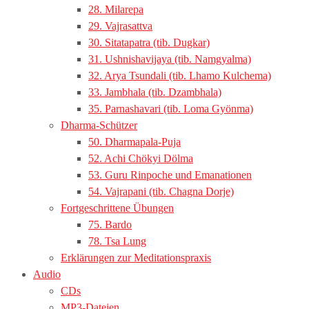
28. Milarepa
29. Vajrasattva
30. Sitatapatra (tib. Dugkar)
31. Ushnishavijaya (tib. Namgyalma)
32. Arya Tsundali (tib. Lhamo Kulchema)
33. Jambhala (tib. Dzambhala)
35. Parnashavari (tib. Loma Gyönma)
Dharma-Schützer
50. Dharmapala-Puja
52. Achi Chökyi Dölma
53. Guru Rinpoche und Emanationen
54. Vajrapani (tib. Chagna Dorje)
Fortgeschrittene Übungen
75. Bardo
78. Tsa Lung
Erklärungen zur Meditationspraxis
Audio
CDs
MP3-Dateien