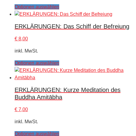
This
Optionen auswählen
product
has
ERKLÄRUNGEN: Das Schiff der Befreiung
multiple
variants.
€
8,00
The
options
inkl. MwSt.
may
This
Optionen auswählen
be
product
chosen
has
on
multiple
the
ERKLÄRUNGEN: Kurze Meditation des
variants.
product
Buddha Amitābha
The
page
options
€
7,00
may
be
inkl. MwSt.
chosen
This
Optionen auswählen
on