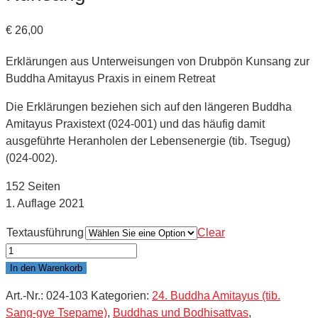
€
26,00
Erklärungen aus Unterweisungen von Drubpön Kunsang zur
Buddha Amitayus Praxis in einem Retreat
Die Erklärungen beziehen sich auf den längeren Buddha
Amitayus Praxistext (024-001) und das häufig damit
ausgeführte Heranholen der Lebensenergie (tib. Tsegug)
(024-002).
152 Seiten
1. Auflage 2021
Textausführung
Clear
ERKLÄRUNGEN:
Buddha
In den Warenkorb
Amitayus
Art.-Nr.:
024-103
Kategorien:
24. Buddha Amitayus (tib.
Meditation
Sang-gye Tsepame)
,
Buddhas und Bodhisattvas
,
-