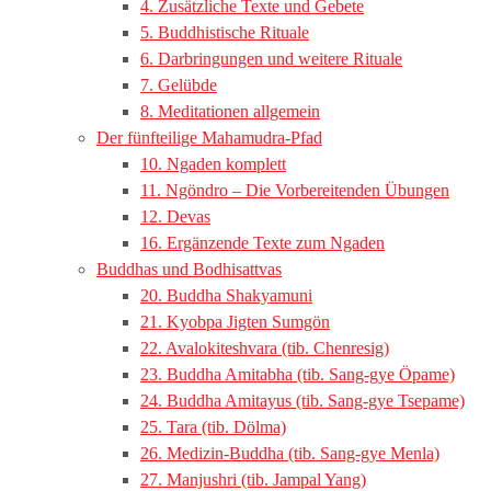
4. Zusätzliche Texte und Gebete
5. Buddhistische Rituale
6. Darbringungen und weitere Rituale
7. Gelübde
8. Meditationen allgemein
Der fünfteilige Mahamudra-Pfad
10. Ngaden komplett
11. Ngöndro – Die Vorbereitenden Übungen
12. Devas
16. Ergänzende Texte zum Ngaden
Buddhas und Bodhisattvas
20. Buddha Shakyamuni
21. Kyobpa Jigten Sumgön
22. Avalokiteshvara (tib. Chenresig)
23. Buddha Amitabha (tib. Sang-gye Öpame)
24. Buddha Amitayus (tib. Sang-gye Tsepame)
25. Tara (tib. Dölma)
26. Medizin-Buddha (tib. Sang-gye Menla)
27. Manjushri (tib. Jampal Yang)