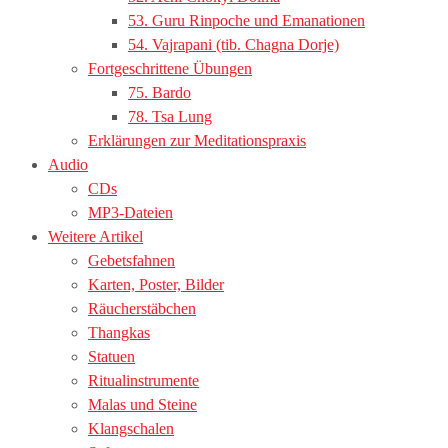
53. Guru Rinpoche und Emanationen
54. Vajrapani (tib. Chagna Dorje)
Fortgeschrittene Übungen
75. Bardo
78. Tsa Lung
Erklärungen zur Meditationspraxis
Audio
CDs
MP3-Dateien
Weitere Artikel
Gebetsfahnen
Karten, Poster, Bilder
Räucherstäbchen
Thangkas
Statuen
Ritualinstrumente
Malas und Steine
Klangschalen