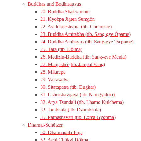
Buddhas und Bodhisattvas
20. Buddha Shakyamuni
21. Kyobpa Jigten Sumgön
22. Avalokiteshvara (tib. Chenresig)
23. Buddha Amitabha (tib. Sang-gye Öpame)
24. Buddha Amitayus (tib. Sang-gye Tsepame)
25. Tara (tib. Dölma)
26. Medizin-Buddha (tib. Sang-gye Menla)
27. Manjushri (tib. Jampal Yang)
28. Milarepa
29. Vajrasattva
30. Sitatapatra (tib. Dugkar)
31. Ushnishavijaya (tib. Namgyalma)
32. Arya Tsundali (tib. Lhamo Kulchema)
33. Jambhala (tib. Dzambhala)
35. Parnashavari (tib. Loma Gyönma)
Dharma-Schützer
50. Dharmapala-Puja
52. Achi Chökyi Dölma