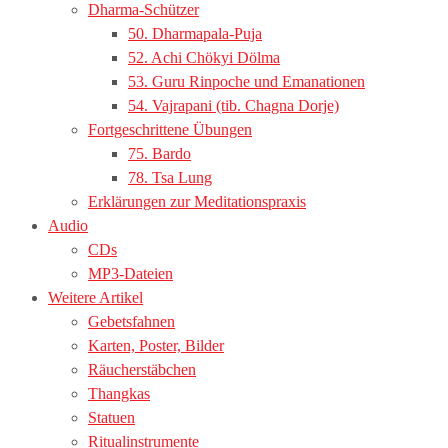
Dharma-Schützer
50. Dharmapala-Puja
52. Achi Chökyi Dölma
53. Guru Rinpoche und Emanationen
54. Vajrapani (tib. Chagna Dorje)
Fortgeschrittene Übungen
75. Bardo
78. Tsa Lung
Erklärungen zur Meditationspraxis
Audio
CDs
MP3-Dateien
Weitere Artikel
Gebetsfahnen
Karten, Poster, Bilder
Räucherstäbchen
Thangkas
Statuen
Ritualinstrumente