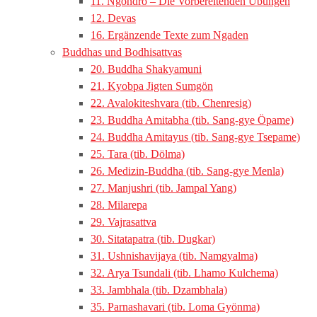
11. Ngöndro – Die Vorbereitenden Übungen
12. Devas
16. Ergänzende Texte zum Ngaden
Buddhas und Bodhisattvas
20. Buddha Shakyamuni
21. Kyobpa Jigten Sumgön
22. Avalokiteshvara (tib. Chenresig)
23. Buddha Amitabha (tib. Sang-gye Öpame)
24. Buddha Amitayus (tib. Sang-gye Tsepame)
25. Tara (tib. Dölma)
26. Medizin-Buddha (tib. Sang-gye Menla)
27. Manjushri (tib. Jampal Yang)
28. Milarepa
29. Vajrasattva
30. Sitatapatra (tib. Dugkar)
31. Ushnishavijaya (tib. Namgyalma)
32. Arya Tsundali (tib. Lhamo Kulchema)
33. Jambhala (tib. Dzambhala)
35. Parnashavari (tib. Loma Gyönma)