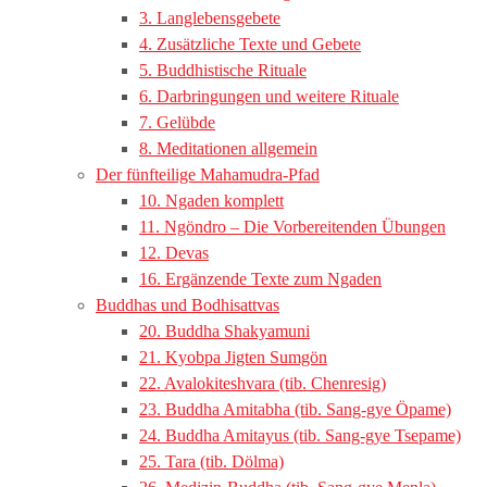
3. Langlebensgebete
4. Zusätzliche Texte und Gebete
5. Buddhistische Rituale
6. Darbringungen und weitere Rituale
7. Gelübde
8. Meditationen allgemein
Der fünfteilige Mahamudra-Pfad
10. Ngaden komplett
11. Ngöndro – Die Vorbereitenden Übungen
12. Devas
16. Ergänzende Texte zum Ngaden
Buddhas und Bodhisattvas
20. Buddha Shakyamuni
21. Kyobpa Jigten Sumgön
22. Avalokiteshvara (tib. Chenresig)
23. Buddha Amitabha (tib. Sang-gye Öpame)
24. Buddha Amitayus (tib. Sang-gye Tsepame)
25. Tara (tib. Dölma)