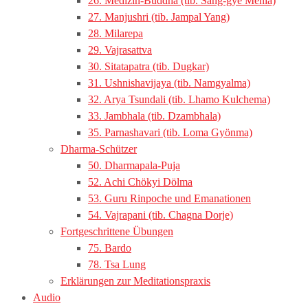
26. Medizin-Buddha (tib. Sang-gye Menla)
27. Manjushri (tib. Jampal Yang)
28. Milarepa
29. Vajrasattva
30. Sitatapatra (tib. Dugkar)
31. Ushnishavijaya (tib. Namgyalma)
32. Arya Tsundali (tib. Lhamo Kulchema)
33. Jambhala (tib. Dzambhala)
35. Parnashavari (tib. Loma Gyönma)
Dharma-Schützer
50. Dharmapala-Puja
52. Achi Chökyi Dölma
53. Guru Rinpoche und Emanationen
54. Vajrapani (tib. Chagna Dorje)
Fortgeschrittene Übungen
75. Bardo
78. Tsa Lung
Erklärungen zur Meditationspraxis
Audio