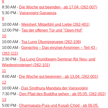
8
8:30 AM -
Die Woche gut beenden - ab 17.04. (262-007)
5:30 PM -
Vajrayogini Ganapuja
9
10:00 AM -
Weisheit, Mitgefühl und Liebe (262-401)
12:00 PM -
Tag der offenen Tür und "Open-Hof"
10
10:00 AM -
Tsa Lung Übungsgruppe (262-106)
10:00 AM -
Gongchig – Das einzige Ansinnen – Teil 43 -
(262-111)
2:30 PM -
Tsa Lung Grundlagen-Seminar (für Neu- und
Wiedereinsteiger) (262-101)
11
9:00 AM -
Die Woche gut beginnen - ab 13.04. (262-001)
12
10:00 AM -
Das Sindhura-Mandala der Vajrayogini
7:30 PM -
Den Pfad des Buddha gehen - ab 05.05. (262-002)
13
5:00 PM -
Dharmapala-Puja und Kusali-Chöd - ab 06.05.