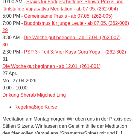
10:00 AM -
Praxis für Fortgeschrittene: Phowa-Praxis und
fünfstufige Vajrasattva Meditation - ab 07.05. (262-004)
5:00 PM -
Gemeinsame Praxis - ab 07.05. (262-005)
7:00 PM -
Buddhismus für junge Leute - ab 07.05. (262-006)
29
8:30 AM -
Die Woche gut beenden - ab 17.04. (262-007)
30
2:30 PM -
PSP 3 - Teil 3: Vier Kaya Guru Yoga – (262-302)
31
Die Woche gut beginnen - ab 12.01. (261-001)
27
Apr.
Mo.. 27.04.2026
9:00 - 10:00
Drikung Sherab Migched Ling
Regelmäßige Kurse
Meditation am Montagmorgen Wir üben uns in der Praxis des
Stillen Sitzens. Wir lassen den Geist mithilfe der Meditation
des friedvollen Verweilens (Shamatha/Shine) mit und [...]