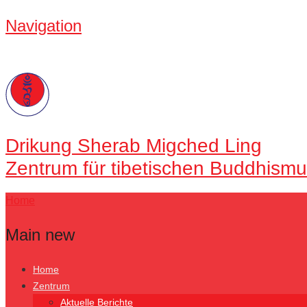
Navigation
Drikung
Sherab Migched Ling
Zentrum für tibetischen Buddhismu
Home
Main new
Home
Zentrum
Aktuelle Berichte