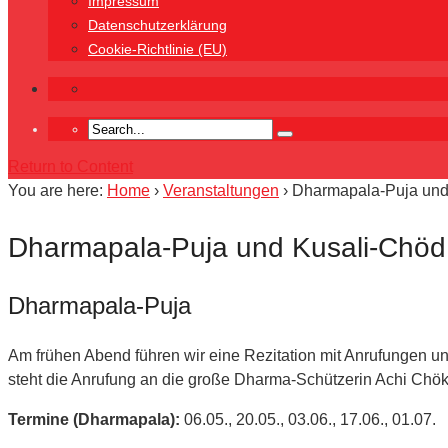
Impressum
Datenschutzerklärung
Cookie-Richtlinie (EU)
Return to Content
You are here:
Home
›
Veranstaltungen
›
Dharmapala-Puja und 
Dharmapala-Puja und Kusali-Chöd 
Dharmapala-Puja
Am frühen Abend führen wir eine Rezitation mit Anrufungen u
steht die Anrufung an die große Dharma-Schützerin Achi Chö
Termine (Dharmapala):
06.05., 20.05., 03.06., 17.06., 01.07.