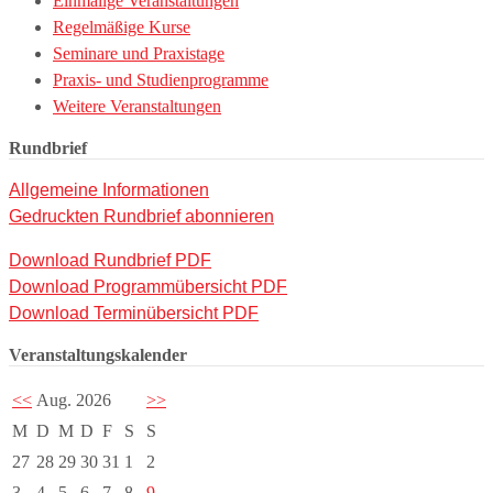
Einmalige Veranstaltungen
Regelmäßige Kurse
Seminare und Praxistage
Praxis- und Studienprogramme
Weitere Veranstaltungen
Rundbrief
Allgemeine Informationen
Gedruckten Rundbrief abonnieren
Download Rundbrief PDF
Download Programmübersicht PDF
Download Terminübersicht PDF
Veranstaltungskalender
<<
Aug. 2026
>>
M
D
M
D
F
S
S
27
28
29
30
31
1
2
3
4
5
6
7
8
9