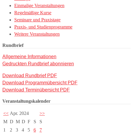
Einmalige Veranstaltungen
Regelmäßige Kurse
Seminare und Praxistage
Praxis- und Studienprogramme
Weitere Veranstaltungen
Rundbrief
Allgemeine Informationen
Gedruckten Rundbrief abonnieren
Download Rundbrief PDF
Download Programmübersicht PDF
Download Terminübersicht PDF
Veranstaltungskalender
<<
Apr. 2024
>>
M
D
M
D
F
S
S
1
2
3
4
5
6
7