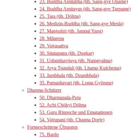
23. Buddha Amitabha (tib. Sang-gye Öpame)
24. Buddha Amitayus (tib. Sang-gye Tsepame)
25. Tara (tib. Dölma)
26. Medizin-Buddha (tib. Sang-gye Menla)
27. Manjushri (tib. Jampal Yang)
28. Milarepa
29. Vajrasattva
30. Sitatapatra (tib. Dugkar)
31. Ushnishavijaya (tib. Namgyalma)
32. Arya Tsundali (tib. Lhamo Kulchema)
33. Jambhala (tib. Dzambhala)
35. Parnashavari (tib. Loma Gyönma)
Dharma-Schützer
50. Dharmapala-Puja
52. Achi Chökyi Dölma
53. Guru Rinpoche und Emanationen
54. Vajrapani (tib. Chagna Dorje)
Fortgeschrittene Übungen
75. Bardo