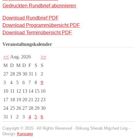
Gedruckten Rundbrief abonnieren
Download Rundbrief PDF
Download Programmübersicht PDF
Download Terminübersicht PDF
Veranstaltungskalender
<<
Aug. 2026
>>
M
D
M
D
F
S
S
27
28
29
30
31
1
2
3
4
5
6
7
8
9
10
11
12
13
14
15
16
17
18
19
20
21
22
23
24
25
26
27
28
29
30
31
1
2
3
4
5
6
Copyright © 2015 · All Rights Reserved · Drikung Sherab Migched Ling -
Design:
Kunsang