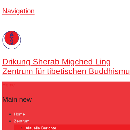
Navigation
Drikung
Sherab Migched Ling
Zentrum für tibetischen Buddhismu
Home
Main new
Home
Zentrum
Aktuelle Berichte