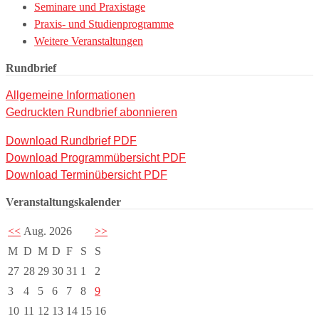
Seminare und Praxistage
Praxis- und Studienprogramme
Weitere Veranstaltungen
Rundbrief
Allgemeine Informationen
Gedruckten Rundbrief abonnieren
Download Rundbrief PDF
Download Programmübersicht PDF
Download Terminübersicht PDF
Veranstaltungskalender
<<
Aug. 2026
>>
M
D
M
D
F
S
S
27
28
29
30
31
1
2
3
4
5
6
7
8
9
10
11
12
13
14
15
16