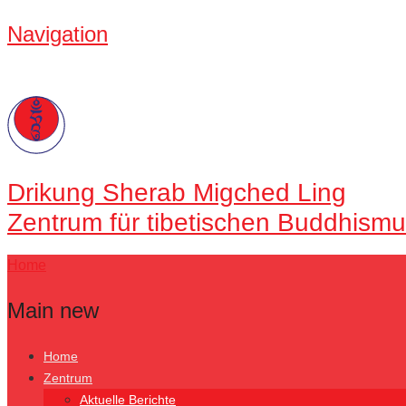
Navigation
Drikung
Sherab Migched Ling
Zentrum für tibetischen Buddhismu
Home
Main new
Home
Zentrum
Aktuelle Berichte