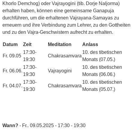
Khorlo Demchog) oder Vajrayogini (tib. Dorje Naljorma)
erhalten haben, können eine gemeinsame Ganapuja
durchführen, um die erhaltenen Vajrayana-Samayas zu
erneuern und ihre Verbindung zum Lehrer, zu den Gottheiten
und zu den Vajra-Geschwistern aufrecht zu erhalten.
Datum
Zeit
Meditation
Anlass
17:30-
10. des tibetischen
Fr. 09.05
Chakrasamvara
19:30
Monats (07.05.)
17:30-
10. des tibetischen
Fr. 06.06.
Vajrayogini
19:30
Monats (06.06.)
17:30-
10. des tibetischen
Fr. 04.07.
Chakrasamvara
19:30
Monats (05.07.)
Wann?
- Fr.. 09.05.2025 - 17:30 - 19:30