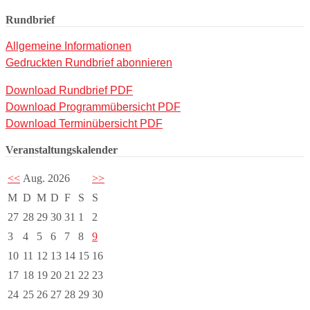
Rundbrief
Allgemeine Informationen
Gedruckten Rundbrief abonnieren
Download Rundbrief PDF
Download Programmübersicht PDF
Download Terminübersicht PDF
Veranstaltungskalender
<<
Aug. 2026
>>
M
D
M
D
F
S
S
27
28
29
30
31
1
2
3
4
5
6
7
8
9
10
11
12
13
14
15
16
17
18
19
20
21
22
23
24
25
26
27
28
29
30