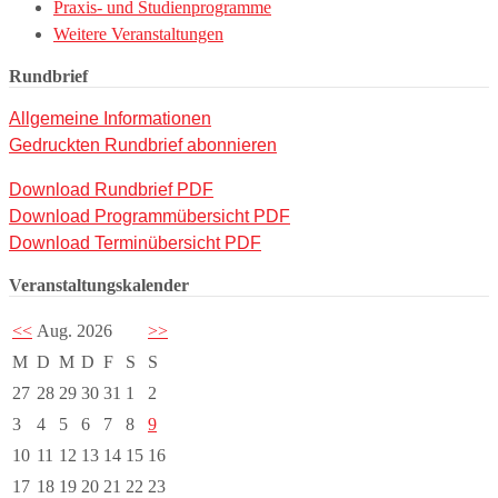
Praxis- und Studienprogramme
Weitere Veranstaltungen
Rundbrief
Allgemeine Informationen
Gedruckten Rundbrief abonnieren
Download Rundbrief PDF
Download Programmübersicht PDF
Download Terminübersicht PDF
Veranstaltungskalender
<<
Aug. 2026
>>
M
D
M
D
F
S
S
27
28
29
30
31
1
2
3
4
5
6
7
8
9
10
11
12
13
14
15
16
17
18
19
20
21
22
23