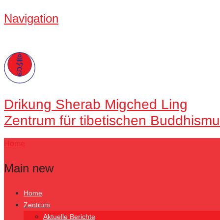
Navigation
Drikung
Sherab Migched Ling
Zentrum für tibetischen Buddhismu
Home
Main new
Home
Zentrum
Aktuelle Berichte