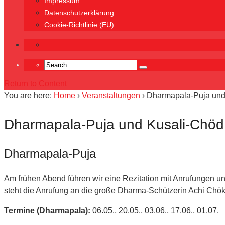
Impressum
Datenschutzerklärung
Cookie-Richtlinie (EU)
Return to Content
You are here:
Home
›
Veranstaltungen
›
Dharmapala-Puja und 
Dharmapala-Puja und Kusali-Chöd 
Dharmapala-Puja
Am frühen Abend führen wir eine Rezitation mit Anrufungen u
steht die Anrufung an die große Dharma-Schützerin Achi Chö
Termine (Dharmapala):
06.05., 20.05., 03.06., 17.06., 01.07.