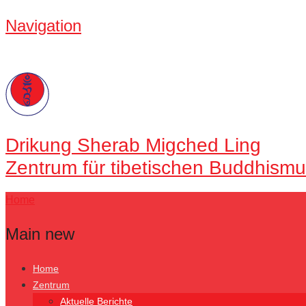
Navigation
Drikung
Sherab Migched Ling
Zentrum für tibetischen Buddhismu
Home
Main new
Home
Zentrum
Aktuelle Berichte