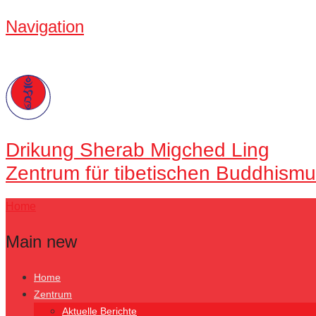
Navigation
Drikung
Sherab Migched Ling
Zentrum für tibetischen Buddhismu
Home
Main new
Home
Zentrum
Aktuelle Berichte