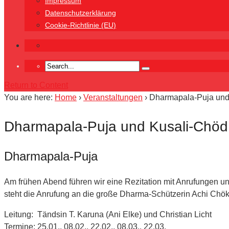
Impressum
Datenschutzerklärung
Cookie-Richtlinie (EU)
Return to Content
You are here:
Home
›
Veranstaltungen
›
Dharmapala-Puja und 
Dharmapala-Puja und Kusali-Chöd 
Dharmapala-Puja
Am frühen Abend führen wir eine Rezitation mit Anrufungen u
steht die Anrufung an die große Dharma-Schützerin Achi Chö
Leitung: Tändsin T. Karuna (Ani Elke) und Christian Licht
Termine: 25.01., 08.02., 22.02., 08.03., 22.03.